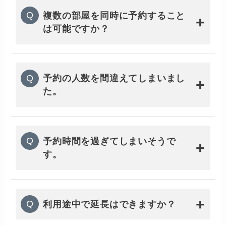
複数の部屋を同時に予約すること
は可能ですか？
予約の人数を間違えてしまいまし
た。
予約時間を過ぎてしまいそうで
す。
利用途中で延長はできますか？