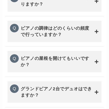
りますか？
ピアノの調律はどのくらいの頻度
で行っていますか？
ピアノの屋根を開けてもいいです
か？
グランドピアノ2台でデュオはでき
ますか？