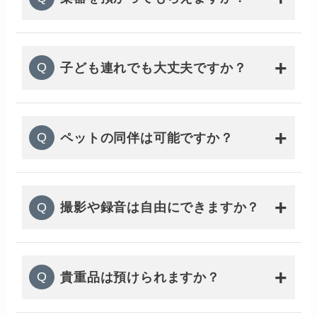
子ども連れでも大丈夫ですか？
ペットの同伴は可能ですか？
撮影や録音は自由にできますか？
貴重品は預けられますか？