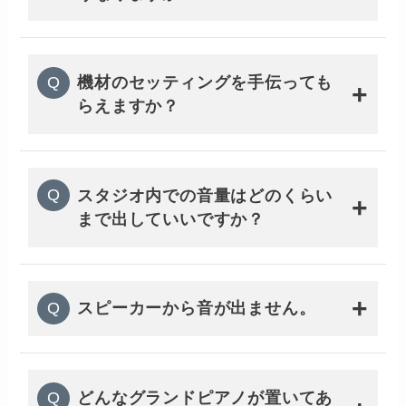
機材のセッティングを手伝っても
らえますか？
スタジオ内での音量はどのくらい
まで出していいですか？
スピーカーから音が出ません。
どんなグランドピアノが置いてあ