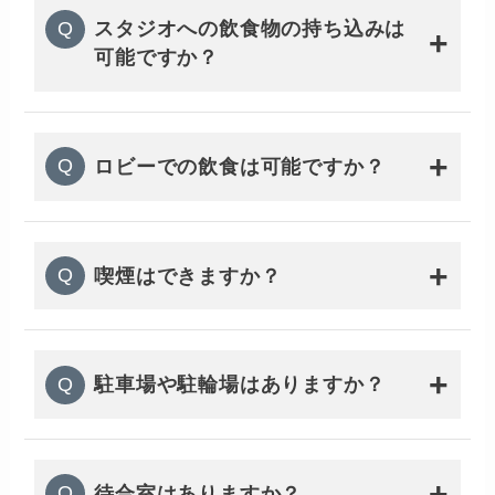
スタジオへの飲食物の持ち込みは
可能ですか？
ロビーでの飲食は可能ですか？
喫煙はできますか？
駐車場や駐輪場はありますか？
待合室はありますか？