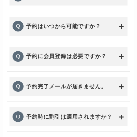
予約はいつから可能ですか？
予約に会員登録は必要ですか？
予約完了メールが届きません。
予約時に割引は適用されますか？